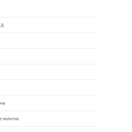
ТД
тна
е полотно