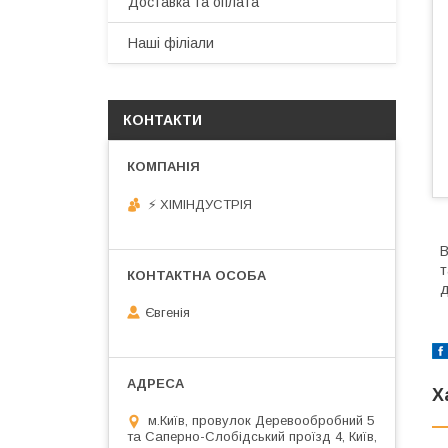
Доставка та оплата
Наші філіали
КОНТАКТИ
⚡ ХІМІНДУСТРІЯ
В
т
д
Євгенія
Х
м.Київ, провулок Деревообробний 5
та Саперно-Слобідський проїзд 4, Київ,