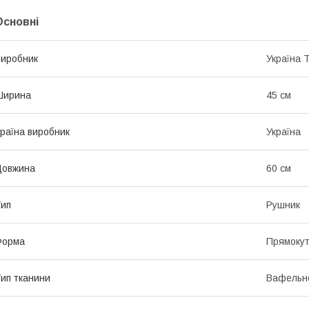
Основні
иробник
Україна 
Ширина
45 см
раїна виробник
Україна
Довжина
60 см
ип
Рушник
Форма
Прямоку
ип тканини
Вафельн