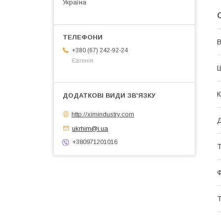
Україна
В
+380 (67) 242-92-24
Євгенія
К
http://ximindustry.com
ukrhim@i.ua
+380971201016
Т
Т