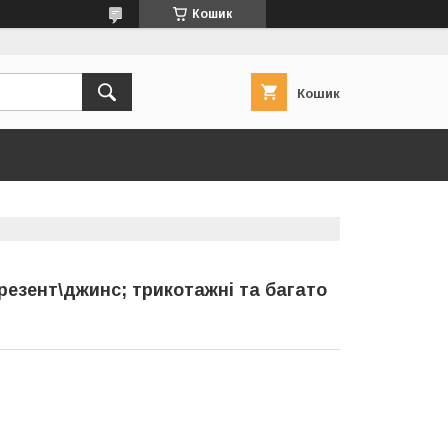
Кошик
Кошик
брезент\джинс; трикотажні та багато