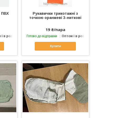
з ПВХ
Рукавички трикотажні з
точкою оранжеві 3-ниткові
19 ₴/пара
 і в роздріб
Готово до відправки
Оптом і в роздріб
Купити