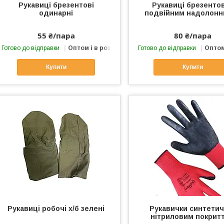
Рукавиці брезентові
Рукавиці брезентов
одинарні
подвійним надолонн
55 ₴/пара
80 ₴/пара
Готово до відправки
Оптом і в роздріб
Готово до відправки
Оптом
Купити
Купити
Рукавиці робочі х/б зелені
Рукавички синтетич
нітриловим покрит