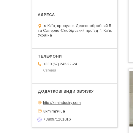
м.Київ, провулок Деревообробний 5
та Саперно-Слобідський проїзд 4, Київ,
Україна
+380 (67) 242-92-24
Євгенія
http://ximindustry.com
ukrhim@i.ua
+380971201016