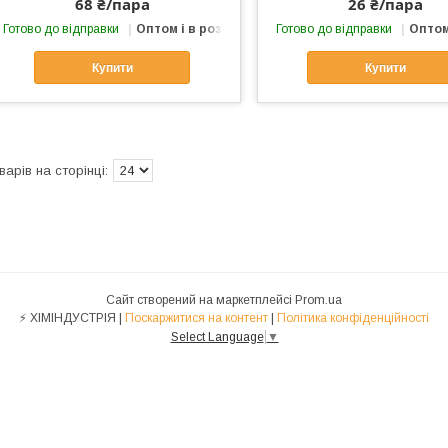
68 ₴/пара
26 ₴/пара
Готово до відправки
Оптом і в роздріб
Готово до відправки
Оптом
Купити
Купити
Сайт створений на маркетплейсі
Prom.ua
⚡ ХІМІНДУСТРІЯ |
Поскаржитися на контент
|
Політика конфіденційності
Select Language
▼