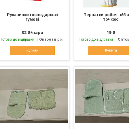
Рукавички господарські
Перчатки робочі х\б 
гумові
точкою
32 ₴/пара
19 ₴
Готово до відправки
Оптом і в роздріб
Готово до відправки
Оптом
Купити
Купити