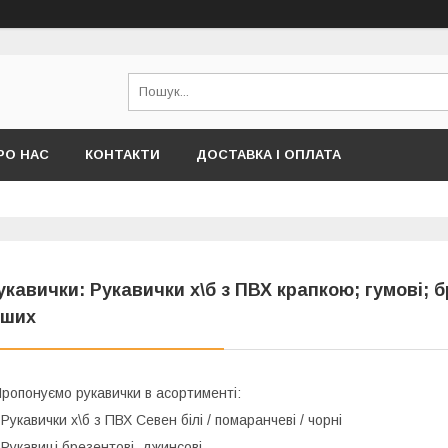
РО НАС
КОНТАКТИ
ДОСТАВКА І ОПЛАТА
укавички: Рукавички х\б з ПВХ крапкою; гумові; 
нших
ропонуємо рукавички в асортименті:
 Рукавички х\б з ПВХ Севен білі / помаранчеві / чорні
Рукавиці брезентові, джинсові