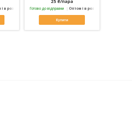
25 ₴/пара
 і в роздріб
Готово до відправки
Оптом і в роздріб
Купити