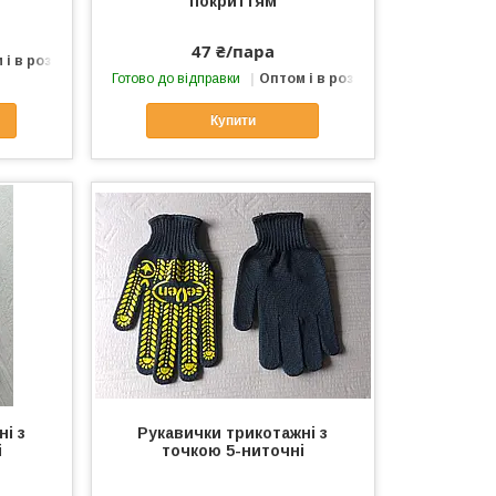
покриттям
47 ₴/пара
 і в роздріб
Готово до відправки
Оптом і в роздріб
Купити
і з
Рукавички трикотажні з
і
точкою 5-ниточні