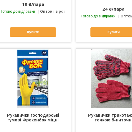
19 ₴/пара
24 ₴/пара
Готово до відправки
Оптом і в роздріб
Готово до відправки
Оптом
Купити
Купити
Рукавички господарські
Рукавички трикотажн
гумові Фрекенбок міцні
точкою 5-ниточн