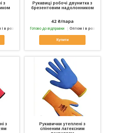
і з
Рукавиці робочі двунитка з
иком
брезентовим надолонником
42 ₴/пара
 і в роздріб
Готово до відправки
Оптом і в роздріб
Купити
ні з
Рукавички утеплені з
тям
спіненим латексним