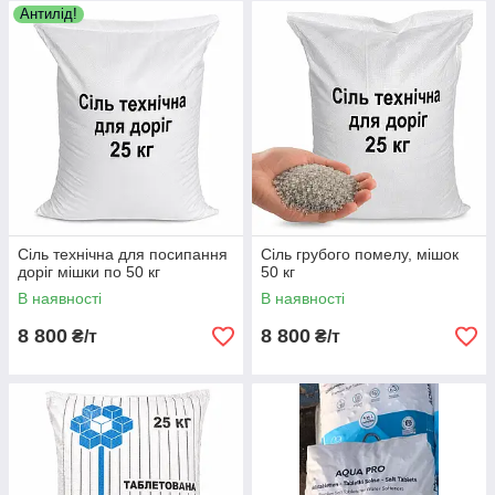
Антилід!
Сіль технічна для посипання
Сіль грубого помелу, мішок
доріг мішки по 50 кг
50 кг
В наявності
В наявності
8 800
8 800
₴/т
₴/т