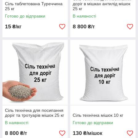
Сіль таблетована Туреччина
доріг в мішках антилід мішок
25 кг
25 кг
Готово до відправки
В наявності
15
8 800
₴/кг
₴/т
Сіль технічна для посипання
доріг та тротуарів мішок 25 кг
Сіль технічна мішок 10 кг
В наявності
Готово до відправки
8 800
130
₴/т
₴/мішок