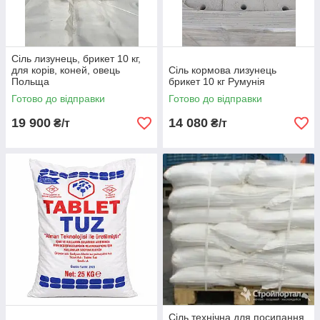
Сіль лизунець, брикет 10 кг,
для корів, коней, овець
Сіль кормова лизунець
Польща
брикет 10 кг Румунія
Готово до відправки
Готово до відправки
19 900
14 080
₴/т
₴/т
Сіль технічна для посипання