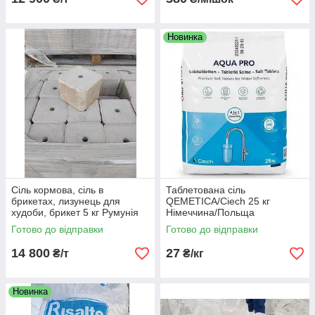
Новинка
Сіль кормова, сіль в
Таблетована сіль
брикетах, лизунець для
QEMETICA/Ciech 25 кг
худоби, брикет 5 кг Румунія
Німеччина/Польща
Готово до відправки
Готово до відправки
14 800
27
₴/т
₴/кг
Новинка