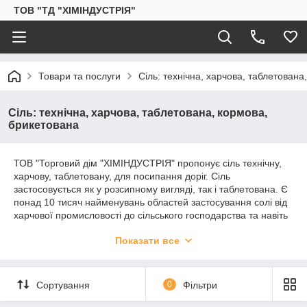
ТОВ "ТД "ХІМІНДУСТРІЯ"
Товари та послуги
Сіль: технічна, харчова, таблетована
Сіль: технічна, харчова, таблетована, кормова,
брикетована
ТОВ "Торговий дім "ХІМІНДУСТРІЯ" пропонує сіль технічну,
харчову, таблетовану, для посипання доріг. Сіль
застосовується як у розсипному вигляді, так і таблетована. Є
понад 10 тисяч найменувань областей застосування солі від
харчової промисловості до сільського господарства та навіть
нанотехнологій. Основна з областей застосування – хімічна,
Показати все
де сіль є основним джерелом для отримання каустичної соди
та хлору. Також сіль використовується в легкій промисловості,
нафтовидобутку, медицині, чорній і кольоровій металургії і
т.д.
Сортування
0
Фільтри