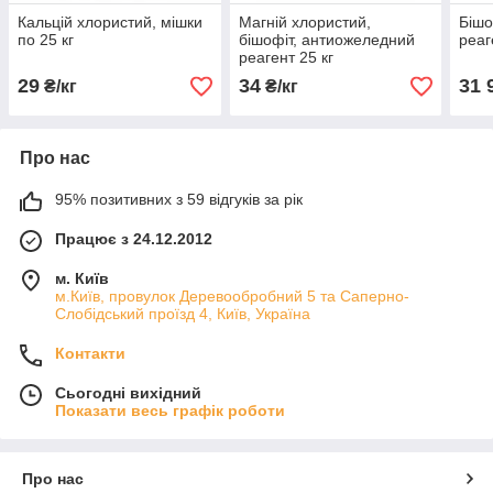
Кальцій хлористий, мішки
Магній хлористий,
Бішо
по 25 кг
бішофіт, антиожеледний
реаг
реагент 25 кг
29
34
31 
₴/кг
₴/кг
Про нас
95% позитивних з 59 відгуків за рік
Працює з 24.12.2012
м. Київ
м.Київ, провулок Деревообробний 5 та Саперно-
Слобідський проїзд 4, Київ, Україна
Контакти
Сьогодні вихідний
Показати весь графік роботи
Про нас