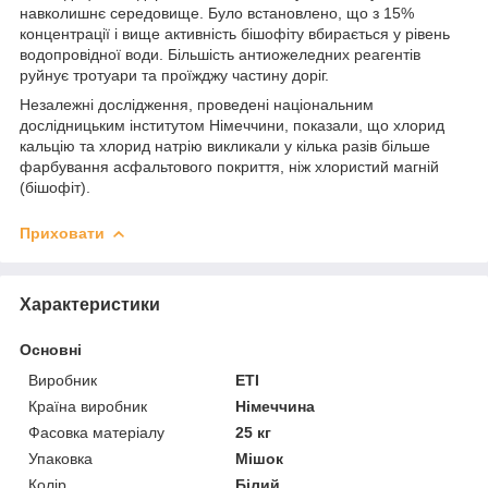
навколишнє середовище. Було встановлено, що з 15%
концентрації і вище активність бішофіту вбирається у рівень
водопровідної води. Більшість антиожеледних реагентів
руйнує тротуари та проїжджу частину доріг.
Незалежні дослідження, проведені національним
дослідницьким інститутом Німеччини, показали, що хлорид
кальцію та хлорид натрію викликали у кілька разів більше
фарбування асфальтового покриття, ніж хлористий магній
(бішофіт).
Приховати
Характеристики
Основні
Виробник
ETI
Країна виробник
Німеччина
Фасовка матеріалу
25 кг
Упаковка
Мішок
Колір
Білий