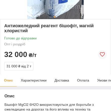
Антиожеледний реагент бішофіт, магній
хлористий
Готово до відправки
Опт і роздріб
32 000
₴/т
31 000 ₴
від 2 т
Опис
Характеристики
Доставка
Оплата
Умови п
Опис
Бішофіт MgCl2 6H2O використовується для боротьби з
ожеледицею на дорогах та його впливу на техніку та