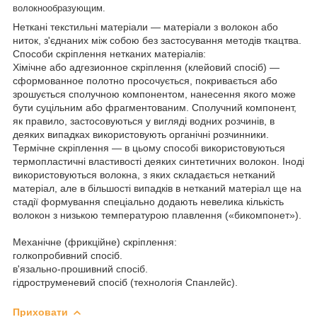
волокнообразующим.
Неткані текстильні матеріали — матеріали з волокон або
ниток, з'єднаних між собою без застосування методів ткацтва.
Способи скріплення нетканих матеріалів:
Хімічне або адгезионное скріплення (клейовий спосіб) —
сформованное полотно просочується, покривається або
зрошується сполучною компонентом, нанесення якого може
бути суцільним або фрагментованим. Сполучний компонент,
як правило, застосовуються у вигляді водних розчинів, в
деяких випадках використовують органічні розчинники.
Термічне скріплення — в цьому способі використовуються
термопластичні властивості деяких синтетичних волокон. Іноді
використовуються волокна, з яких складається нетканий
матеріал, але в більшості випадків в нетканий матеріал ще на
стадії формування спеціально додають невелика кількість
волокон з низькою температурою плавлення («бикомпонет»).
Механічне (фрикційне) скріплення:
голкопробивний спосіб.
в'язально-прошивний спосіб.
гідроструменевий спосіб (технологія Спанлейс).
Приховати