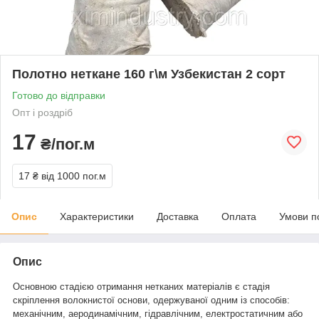
Полотно неткане 160 г\м Узбекистан 2 сорт
Готово до відправки
Опт і роздріб
17
₴/пог.м
17 ₴
від 1000 пог.м
Опис
Характеристики
Доставка
Оплата
Умови п
Опис
Основною стадією отримання нетканих матеріалів є стадія
скріплення волокнистої основи, одержуваної одним із способів:
механічним, аеродинамічним, гідравлічним, електростатичним або