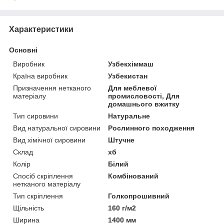
Характеристики
Основні
Виробник
Узбекхіммаш
Країна виробник
Узбекистан
Призначення нетканого
Для меблевої
матеріалу
промисловості, Для
домашнього вжитку
Тип сировини
Натуральне
Вид натуральної сировини
Рослинного походження
Вид хімічної сировини
Штучне
Склад
хб
Колір
Білий
Спосіб скріплення
Комбінований
нетканого матеріалу
Тип скріплення
Голкопрошивний
Щільність
160 г/м2
Ширина
1400 мм