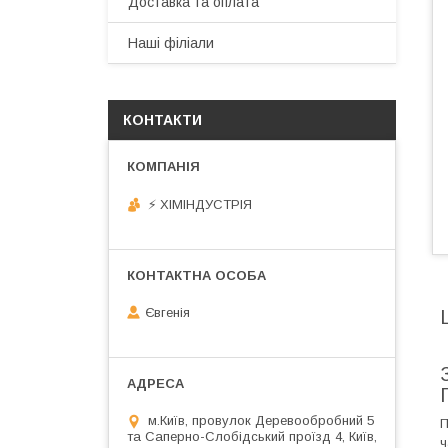
Доставка та оплата
Наші філіали
КОНТАКТИ
⚡ ХІМІНДУСТРІЯ
Євгенія
м.Київ, провулок Деревообробний 5
П
та Саперно-Слобідський проїзд 4, Київ,
ч