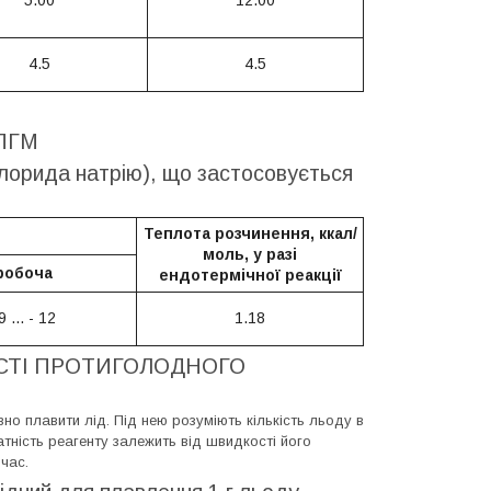
5.00
12.00
4.5
4.5
ПГМ
хлорида натрію), що застосовується
Теплота розчинення, ккал/
моль, у разі
робоча
ендотермічної реакції
9 ... - 12
1.18
ОСТІ ПРОТИГОЛОДНОГО
о плавити лід. Під нею розуміють кількість льоду в
тність реагенту залежить від швидкості його
час.