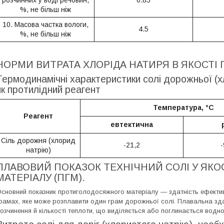
розчинних у воді речовин,
0.85
%, не більш ніж
10. Масова частка вологи,
4.5
%, не більш ніж
НОРМИ ВИТРАТА ХЛОРІДА НАТИРЯ В ЯКОСТІ 
Термодинамічні характеристики солі дорожньої (
як протилідний реагент
Температура, °С
Реагент
евтектична
Сіль дорожня (хлорид
-21,2
-
натрію)
ПЛАВОВИЙ ПОКАЗОК ТЕХНІЧНИЙ СОЛІ У ЯК
МАТЕРІАЛУ (ПГМ).
сновний показник протиголодосяжного матеріалу — здатність ефективн
рамах, яке може розплавити один грам дорожньої солі. Плавальна зда
озчинення й кількості теплоти, що виділяється або поглинається водно