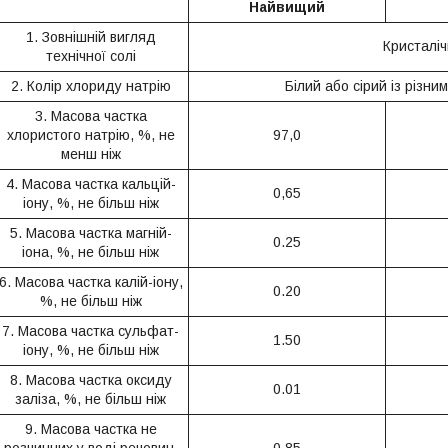
Найвищий
1. Зовнішній вигляд
Кристаліч
технічної солі
2. Колір хлориду натрію
Білий або сірий із різни
3. Масова частка
хлористого натрію, %, не
97,0
менш ніж
4. Масова частка кальцій-
0,65
іону, %, не більш ніж
5. Масова частка магній-
0.25
іона, %, не більш ніж
6. Масова частка калій-іону,
0.20
%, не більш ніж
7. Масова частка сульфат-
1.50
іону, %, не більш ніж
8. Масова частка оксиду
0.01
заліза, %, не більш ніж
9. Масова частка не