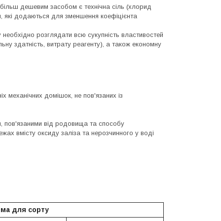
йбільш дешевим засобом є технічна сіль (хлорид
ем, які додаються для зменшення коефіцієнта
 необхідно розглядати всю сукупність властивостей
ьну здатність, витрату реагенту), а також економну
х механічних домішок, не пов'язаних із
ми, пов'язаними від родовища та способу
ежах вмісту оксиду заліза та нерозчинного у воді
ма для сорту