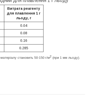
хідний для плавлення 1 г льоду
Витрата реагенту
для плавлення 1 г
льоду, г
0.04
0.08
0.16
0.285
2
теріалу становить 50-150 г/м
(при 1 мм льоду).