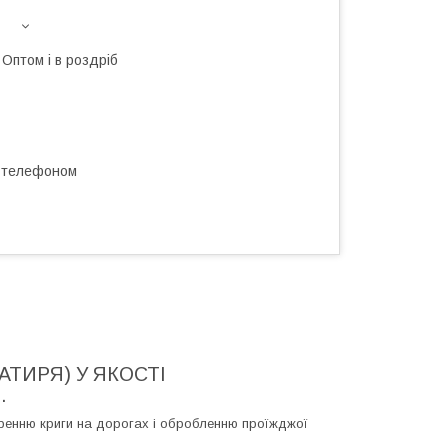
Оптом і в роздріб
а телефоном
АТИРЯ) У ЯКОСТІ
.
оренню криги на дорогах і обробленню проїжджої