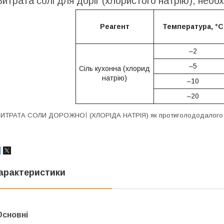
Витрата солі для доріг (хлористого натрію), необ
Реагент
Температура, °С
–2
–5
Сіль кухонна (хлорид
натрію)
–10
–20
ИТРАТА СОЛИ ДОРОЖНОЇ (ХЛОРІДА НАТРІЯ) як протиголододалого ма
арактеристики
Основні