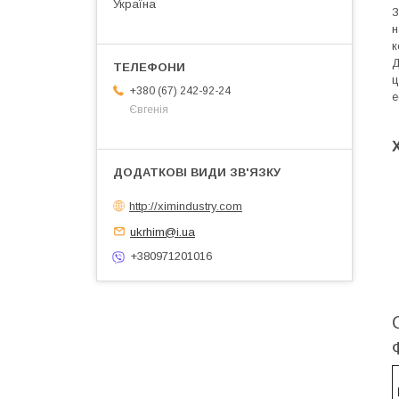
Україна
З
н
к
Д
ц
+380 (67) 242-92-24
е
Євгенія
http://ximindustry.com
ukrhim@i.ua
+380971201016