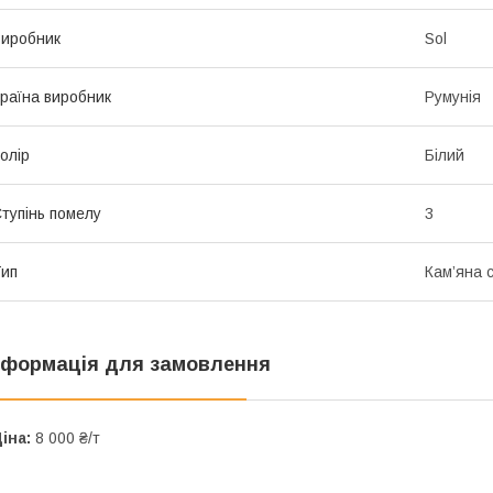
иробник
Sol
раїна виробник
Румунія
олір
Білий
тупінь помелу
3
ип
Кам’яна с
нформація для замовлення
іна:
8 000 ₴/т