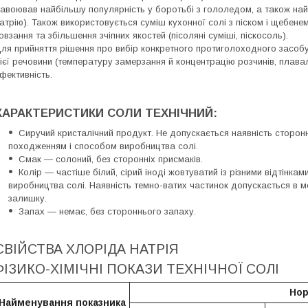
авоював найбільшу популярність у боротьбі з гололедом, а також на
атрію). Також використовується суміш кухонної солі з піском і щебен
овзання та збільшення зчіпних якостей (пісоляні суміші, піскосоль).
ля прийняття рішення про вибір конкретного протиголоходного засобу
ієї речовини (температуру замерзання й концентрацію розчинів, плавал
фективність.
ХАРАКТЕРИСТИКИ СОЛИ ТЕХНІЧНИЙ:
Сиручий кристалічний продукт. Не допускається наявність сторонні
походженням і способом виробництва солі.
Смак — солоний, без сторонніх присмаків.
Колір — частіше білий, сірий іноді жовтуватий із різними відтінка
виробництва солі. Наявність темно-ватих частинок допускається в м
залишку.
Запах — немає, без стороннього запаху.
СВІЙСТВА ХЛОРІДА НАТРІЯ
ФІЗИКО-ХІМІЧНІ ПОКАЗИ ТЕХНІЧНОЇ СОЛІ
Нор
Найменування показника