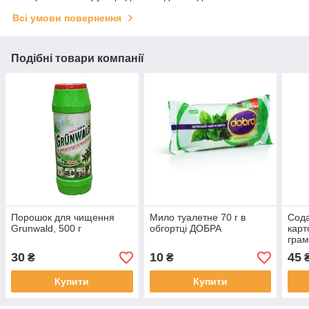
Всі умови повернення
Подібні товари компанії
Порошок для чищення
Мило туалетне 70 г в
Сода
Grunwald, 500 г
обгортці ДОБРА
карт
гра
30
10
45
₴
₴
Купити
Купити