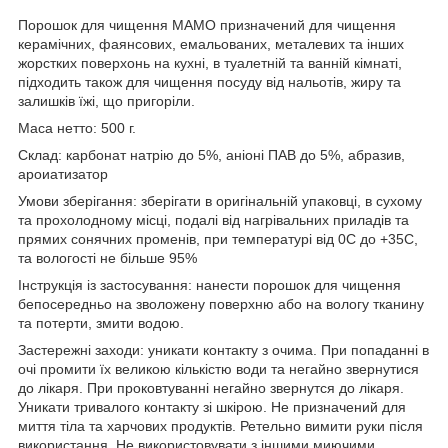
Порошок для чищення MAMO призначений для чищення
керамічних, фаянсових, емальованих, металевих та інших
жорстких поверхонь на кухні, в туалетній та ванній кімнаті,
підходить також для чищення посуду від нальотів, жиру та
залишків їжі, що пригоріли.
Маса нетто: 500 г.
Склад: карбонат натрію до 5%, аніоні ПАВ до 5%, абразив,
ароиатизатор
Умови зберігання: зберігати в оригінальній упаковці, в сухому
та прохолодному місці, подалі від нагрівальних приладів та
прямих сонячних променів, при температурі від 0С до +35С,
та вологості не більше 95%
Інструкція із застосування: нанести порошок для чищення
бепосередньо на зволожену поверхню або на вологу тканину
та потерти, змити водою.
Застережні заходи: уникати контакту з очима. При попаданні в
очі промити їх великою кількістю води та негайно звернутися
до лікаря. При проковтуванні негайно звернутся до лікаря.
Уникати тривалого контакту зі шкірою. Не призначений для
миття тіла та харчових продуктів. Ретельно вимити руки після
використання. Не використовувати з іншими миючими