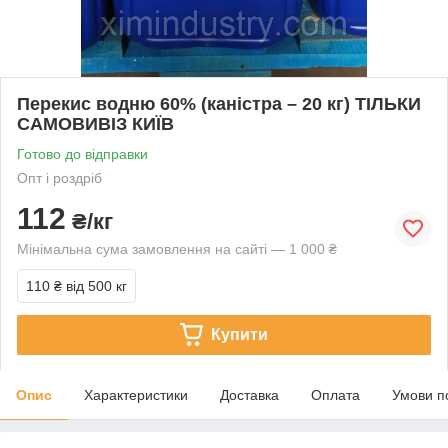
Перекис водню 60% (каністра – 20 кг) ТІЛЬКИ
САМОВИВІЗ КИЇВ
Готово до відправки
Опт і роздріб
112
₴/кг
Мінімальна сума замовлення на сайті — 1 000 ₴
110 ₴
від 500 кг
Купити
Опис
Характеристики
Доставка
Оплата
Умови п