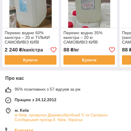
Перекис водню 60%
Перекис водню 35%
Пер
каністра – 20 кг ТІЛЬКИ
каністра – 20 кг
(кані
САМОВИВІЗ КИЇВ
САМОВИВІЗ КИЇВ
САМ
2 240
88
88
₴/каністра
₴/кг
₴
Купити
Купити
Про нас
95% позитивних з 57 відгуків за рік
Працює з 24.12.2012
м. Київ
м.Київ, провулок Деревообробний 5 та Саперно-
Слобідський проїзд 4, Київ, Україна
Контакти