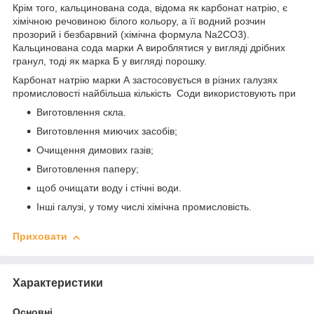
Крім того, кальцинована сода, відома як карбонат натрію, є
хімічною речовиною білого кольору, а її водний розчин
прозорий і безбарвний (хімічна формула Na2CO3).
Кальцинована сода марки А вироблятися у вигляді дрібних
гранул, тоді як марка Б у вигляді порошку.
Карбонат натрію марки А застосовується в різних галузях
промисловості найбільша кількість Соди використовують при
Виготовлення скла.
Виготовлення миючих засобів;
Очищення димових газів;
Виготовлення паперу;
щоб очищати воду і стічні води.
Інші галузі, у тому числі хімічна промисловість.
Приховати
Характеристики
Основні