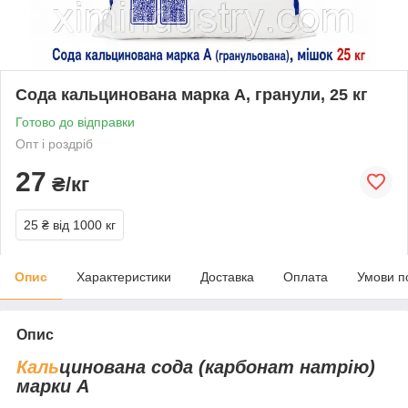
Сода кальцинована марка А, гранули, 25 кг
Готово до відправки
Опт і роздріб
27
₴/кг
25 ₴
від 1000 кг
Опис
Характеристики
Доставка
Оплата
Умови п
Опис
Каль
цинована сода (карбонат натрію)
марки А