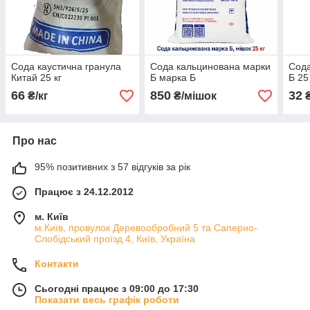
Сода каустична гранула
Сода кальцинована марки
Сода
Китай 25 кг
Б марка Б
Б 25
66
850
32
₴/кг
₴/мішок
₴
Про нас
95% позитивних з 57 відгуків за рік
Працює з 24.12.2012
м. Київ
м.Київ, провулок Деревообробний 5 та Саперно-
Слобідський проїзд 4, Київ, Україна
Контакти
Сьогодні працює з 09:00 до 17:30
Показати весь графік роботи