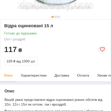
Відра оцинковані 15 л
Готово до відправки
Опт і роздріб
117
₴
109 ₴
від 1000 шт.
Опис
Характеристики
Доставка
Оплата
Умови п
Опис
Вашій увазі представлені відра оцинковані різних обсягів від
10л, 12л і 15л як оптом, так і вроздріб.
Відро оцинковане призначене для перенесення і зберігання