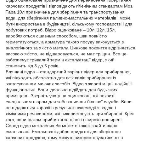
харчових продуктів і відповідають гігієнічним стандартам Моз.
Тара 10л призначена для зберігання та транспортування
води, для зберігання паливно-мастильних матеріалів і може
бути використана в будівництві, сільському господарстві і для
побутових потреб. Відро оцинковане – 10л, 12л, 15л,
виробляються сшивным способом, шви повністю
герметизуються, а арматура такого посуду виконується з
аналогічного за якістю металу. Цинкове покриття відрізняється
високою якістю, не відшаровується, не має тріщин. Все це
забезпечує тривалий термін експлуатації відер, який
становить від 3 до 5 років.
Бляшані відра – стандартний варіант відер для прибирання,
які підходять абсолютно для всіх видів прибирання із
застосуванням миючих засобів. Відра з жерсті міцні, надійні і
функціональні. Вони ідеально підійдуть для будь-яких
приміщень. Зверніть увагу на оцинковані, які покриті
спеціальним шаром для забезпечення більшої служби. Вони
не піддаються корозії в результаті взаємодії з водою і
хімічними речовинами, які використовують при збиранні. Крім
того, вони цілком прийнятні за ціною і широко поширені.
Серед відер металевих Ви можете також знайти відра
емальовані. Емальовані добре придатні для зберігання
харчових продуктів, тому можуть використовуватися як в