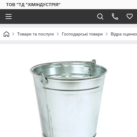
ТОВ "ТД "ХІМІНДУСТРІЯ"
Товари та послуги
Господарські товари
Відра оцинко