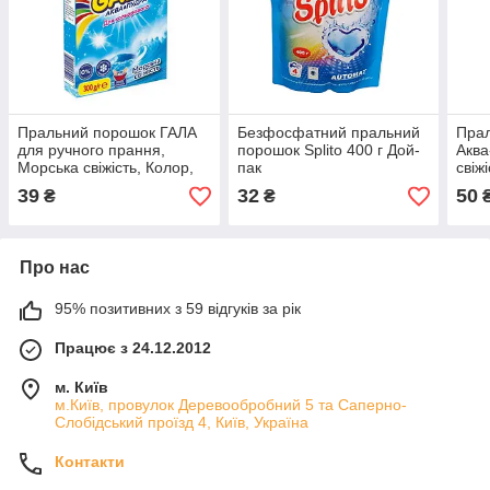
Пральний порошок ГАЛА
Безфосфатний пральний
Прал
для ручного прання,
порошок Splito 400 г Дой-
Аква
Морська свіжість, Колор,
пак
свіж
300 г
пран
39
32
50
₴
₴
Про нас
95% позитивних з 59 відгуків за рік
Працює з 24.12.2012
м. Київ
м.Київ, провулок Деревообробний 5 та Саперно-
Слобідський проїзд 4, Київ, Україна
Контакти