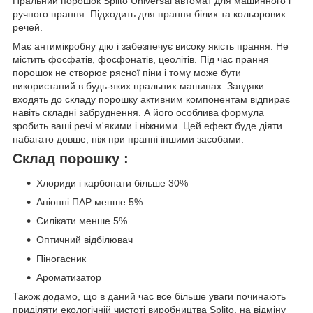
Пральний порошок Splito Universal автомат для машинного і
ручного прання. Підходить для прання білих та кольорових
речей.
Має антимікробну дію і забезпечує високу якість прання. Не
містить фосфатів, фосфонатів, цеолітів. Під час прання
порошок не створює рясної піни і тому може бути
використаний в будь-яких пральних машинах. Завдяки
входять до складу порошку активним компонентам відпирає
навіть складні забруднення. А його особлива формула
зробить ваші речі м'якими і ніжними. Цей ефект буде діяти
набагато довше, ніж при пранні іншими засобами.
Склад порошку :
Хлориди і карбонати більше 30%
Аніонні ПАР менше 5%
Силікати менше 5%
Оптичний відбілювач
Піногасник
Ароматизатор
Також додамо, що в даний час все більше уваги починають
приділяти екологічній чистоті виробництва Splito, на відміну