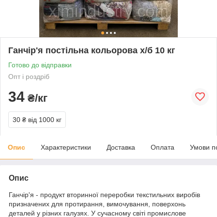
Ганчір'я постільна кольорова х/б 10 кг
Готово до відправки
Опт і роздріб
34
₴/кг
30 ₴
від 1000 кг
Опис
Характеристики
Доставка
Оплата
Умови п
Опис
Ганчір'я - продукт вторинної переробки текстильних виробів
призначених для протирання, вимочування, поверхонь
деталей у різних галузях. У сучасному світі промислове