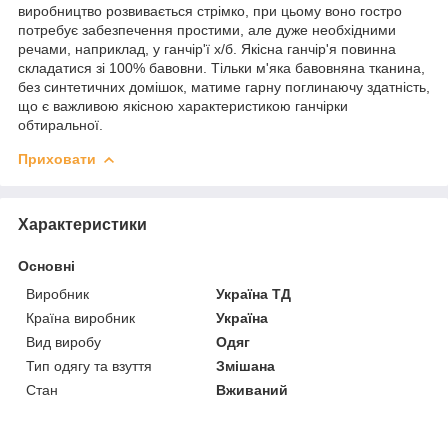
виробництво розвивається стрімко, при цьому воно гостро
потребує забезпечення простими, але дуже необхідними
речами, наприклад, у ганчір'ї х/б. Якісна ганчір'я повинна
складатися зі 100% бавовни. Тільки м'яка бавовняна тканина,
без синтетичних домішок, матиме гарну поглинаючу здатність,
що є важливою якісною характеристикою ганчірки
обтиральної.
Приховати
Характеристики
Основні
Виробник
Україна ТД
Країна виробник
Україна
Вид виробу
Одяг
Тип одягу та взуття
Змішана
Стан
Вживаний