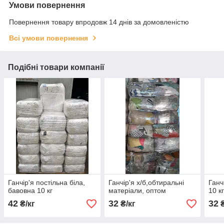
Умови повернення
Повернення товару впродовж 14 днів за домовленістю
Всі умови повернення
Подібні товари компанії
Ганчір'я постільна біла,
Ганчір'я х/б,обтиральні
Ганч
бавовна 10 кг
матеріали, оптом
10 к
42
32
32
₴/кг
₴/кг
₴