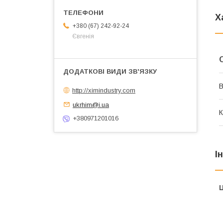
Х
+380 (67) 242-92-24
Євгенія
В
http://ximindustry.com
ukrhim@i.ua
К
+380971201016
І
Ц