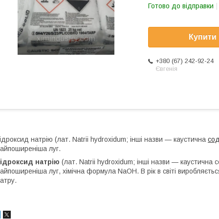
Готово до відправки
Купити
+380 (67) 242-92-24
Євгенія
ідроксид натрію (лат. Natrii hydroxidum; інші назви — каустична
со
айпоширеніша луг.
Гідроксид натрію
(лат. Natrii hydroxidum; інші назви — каустична с
айпоширеніша луг, хімічна формула NaOH. В рік в світі виробляєтьс
атру.