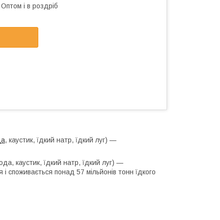
Оптом і в роздріб
да
, каустик, їдкий натр, їдкий луг) —
ода, каустик, їдкий натр, їдкий луг) —
я і споживається понад 57 мільйонів тонн їдкого