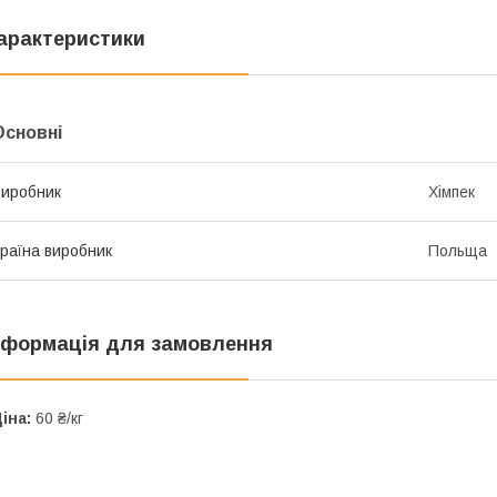
арактеристики
Основні
иробник
Хімпек
раїна виробник
Польща
нформація для замовлення
іна:
60 ₴/кг