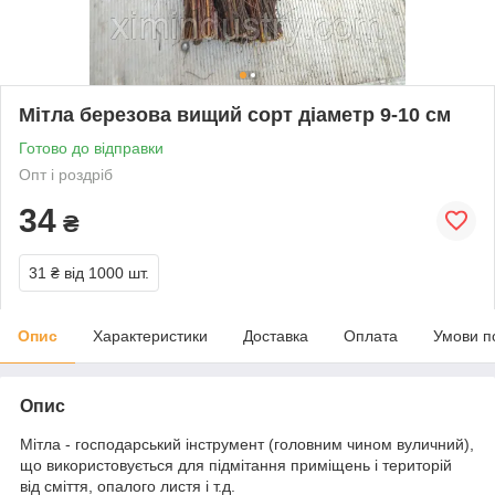
Мітла березова вищий сорт діаметр 9-10 см
Готово до відправки
Опт і роздріб
34
₴
31 ₴
від 1000 шт.
Опис
Характеристики
Доставка
Оплата
Умови п
Опис
Мітла - господарський інструмент (головним чином вуличний),
що використовується для підмітання приміщень і територій
від сміття, опалого листя і т.д.