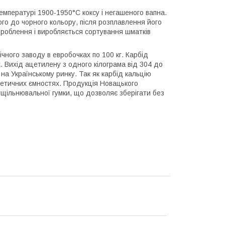
емпературі 1900-1950°С коксу і негашеного вапна.
го до чорного кольору, після розплавлення його
дроблення і виробляється сортування шматків
чного заводу в евробочках по 100 кг. Карбід
. Вихід ацетилену з одного кілограма від 304 до
 на Українському ринку. Так як карбід кальцію
рметичних ємностях. Продукція Новацького
ущільнювальної гумки, що дозволяє зберігати без