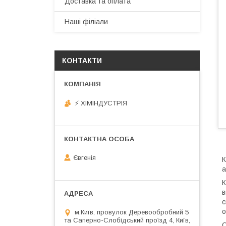
Доставка та оплата
Наші філіали
КОНТАКТИ
⚡ ХІМІНДУСТРІЯ
Євгенія
К
К
в
с
о
м.Київ, провулок Деревообробний 5
та Саперно-Слобідський проїзд 4, Київ,