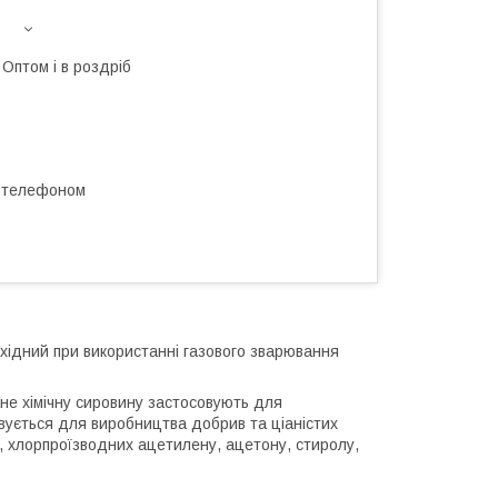
Оптом і в роздріб
а телефоном
обхідний при використанні газового зварювання
не хімічну сировину застосовують для
вується для виробництва добрив та ціаністих
у, хлорпроїзводних ацетилену, ацетону, стиролу,