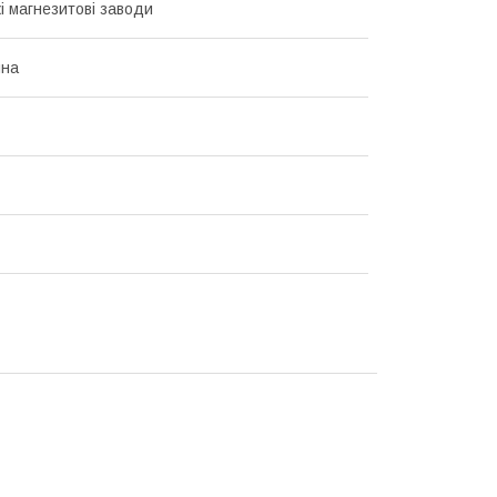
і магнезитові заводи
ина