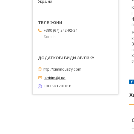
Україна
К
Н
ф
п
+380 (67) 242-92-24
У
Євгенія
к
3
в
х
в
http://ximindustry.com
ukrhim@i.ua
+380971201016
Х