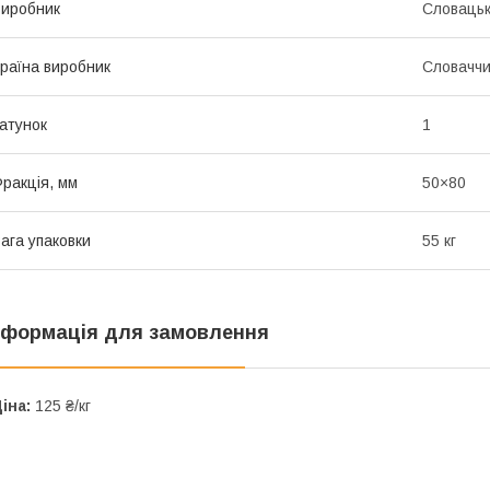
иробник
Словацьк
раїна виробник
Словачч
атунок
1
ракція, мм
50×80
ага упаковки
55 кг
нформація для замовлення
іна:
125 ₴/кг