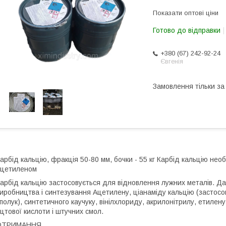
Показати оптові ціни
Готово до відправки
+380 (67) 242-92-24
Євгенія
Замовлення тільки з
арбід кальцію, фракція 50-80 мм, бочки - 55 кг Карбід кальцію не
ацетиленом
арбід кальцію застосовується для відновлення лужних металів. Да
иробництва і синтезування Ацетилену, ціанаміду кальцію (застосо
полук), синтетичного каучуку, вінілхлориду, акрилонітрилу, етилен
цтової кислоти і штучних смол.
ОТРИМАННЯ