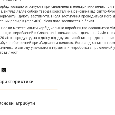
арбід кальцію отримують при сплавлени в електричних печах при т
а вигляд являє собою тверда кристалічна речовина від світло-буро
ормують і дають застигнути. Після застигання проводиться його 
евних розмірів (фракція), після чого засипается в бочки.
 нас ви можете купити карбід кальцію виробництва словацького хімі
альцію, вироблений в Словаччині, вважається одним з найякісніших
20 літрів продукту, на відміну від других виробника представлених
ибухонебезпечний при з'єднанні з вологою, його слід ханить в ге
имичекого заводу упакована в герметичні евробочки з проклееной 
трат якості.
арактеристики
Основні атрибути