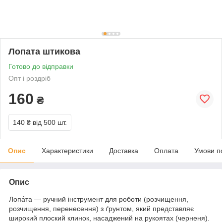
Лопата штикова
Готово до відправки
Опт і роздріб
160
₴
140 ₴
від 500 шт.
Опис
Характеристики
Доставка
Оплата
Умови п
Опис
Лопа́та — ручний інструмент для роботи (розчищення,
розчищення, перенесення) з ґрунтом, який представляє
широкий плоский клинок, насаджений на рукоятах (черненя).