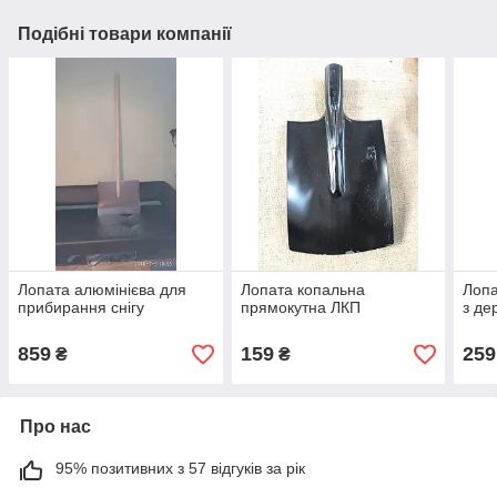
Подібні товари компанії
Лопата алюмінієва для
Лопата копальна
Лопа
прибирання снігу
прямокутна ЛКП
з де
859
159
259
₴
₴
Про нас
95% позитивних з 57 відгуків за рік