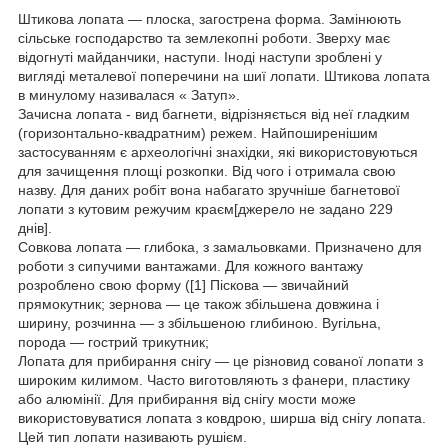
Штикова лопата — плоска, загострена форма. Замінюють
сільське господарство та землекопні роботи. Зверху має
відогнуті майданчики, наступи. Іноді наступи зроблені у
вигляді металевої поперечини на шиї лопати. Штикова лопата
в минулому називалася « Затуп».
Зачисна лопата - вид багнети, відрізняється від неї гладким
(горизонтально-квадратним) режем. Найпоширенішим
застосуванням є археологічні знахідки, які використовуються
для зачищення площі розкопки. Від чого і отримала свою
назву. Для даних робіт вона набагато зручніше багнетової
лопати з кутовим режучим краєм[джерело не задано 229
днів].
Совкова лопата — глибока, з замальовками. Призначено для
роботи з сипучими вантажами. Для кожного вантажу
розроблено свою форму ([1] Піскова — звичайний
прямокутник; зернова — це також збільшена довжина і
ширину, розчинна — з збільшеною глибиною. Вугільна,
порода — гострий трикутник;
Лопата для прибирання снігу — це різновид сованої лопати з
широким килимом. Часто виготовляють з фанери, пластику
або алюмінії. Для прибирання від снігу мости може
використовуватися лопата з ковдрою, ширша від снігу лопата.
Цей тип лопати називають рушієм.