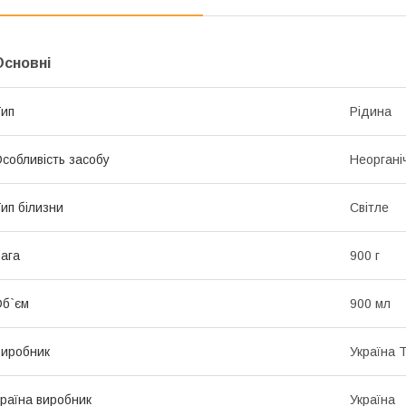
Основні
ип
Рідина
собливість засобу
Неоргані
ип білизни
Світле
ага
900 г
б`єм
900 мл
иробник
Україна 
раїна виробник
Україна