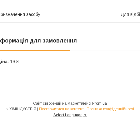
ризначення засобу
Для відб
нформація для замовлення
іна:
19 ₴
Сайт створений на маркетплейсі
Prom.ua
⚡ ХІМІНДУСТРІЯ |
Поскаржитися на контент
|
Політика конфіденційності
Select Language
▼