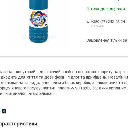
Готово до відправки
+380 (67) 242-92-24
Євгенія
Замовлення тільки з
ілизна - побутовий відбілюючий засіб на основі гіпохлориту натрію.
ідходить для миття та дезінфекції підлог та приміщень. Незамінни
ідбілювання та видалення плям з білих виробів, з бавовняних та л
орцелянового посуду, плитки, пластику унітазів. Завдяки активним 
іж інші аналогічні відбілювачі.
арактеристики