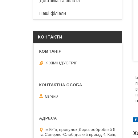
Доставка та оплата
Наші філіали
КОНТАКТИ
⚡ ХІМІНДУСТРІЯ
Б
п
в
п
Євгенія
н
м.Київ, провулок Деревообробний 5
Х
та Саперно-Слобідський проїзд 4, Київ,