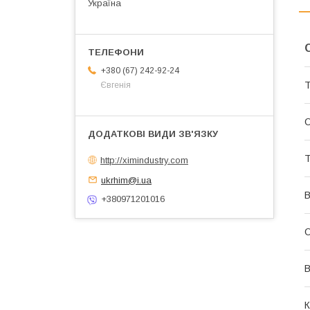
Україна
+380 (67) 242-92-24
Т
Євгенія
О
Т
http://ximindustry.com
ukrhim@i.ua
В
+380971201016
О
В
К