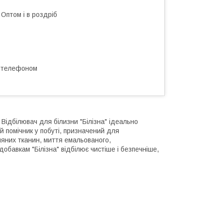
Оптом і в роздріб
а телефоном
 Відбілювач для білизни "Білізна" ідеально
й помічник у побуті, призначений для
ляних тканин, миття емальованого,
добавкам "Білізна" відбілює чистіше і безпечніше,