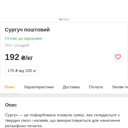
Сургуч поштовий
Готово до відправки
Опт і роздріб
192
₴/кг
176 ₴
від 100 кг
Опис
Характеристики
Доставка
Оплата
Умови п
Опис
Сургуч — це пофарбована плавуча суміш, яка складається з
твердих смол і наливів, що використовуються для нанесення
рельєфних печаток.