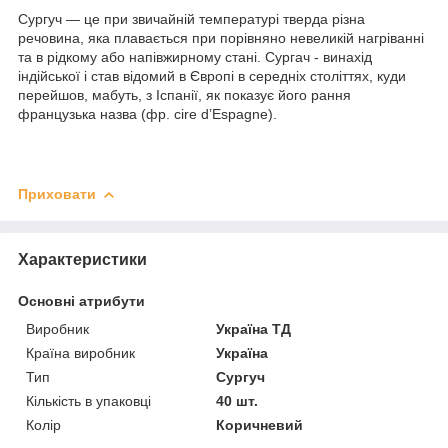
Сургуч — це при звичайній температурі тверда різна
речовина, яка плавається при порівняно невеликій нагріванні
та в рідкому або напівжирному стані. Сургач - винахід
індійської і став відомий в Європі в середніх століттях, куди
перейшов, мабуть, з Іспанії, як показує його рання
французька назва (фр. cire d’Espagne).
Приховати
Характеристики
Основні атрибути
Виробник
Україна ТД
Країна виробник
Україна
Тип
Сургуч
Кількість в упаковці
40 шт.
Колір
Коричневий